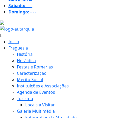
Sábado:
-
-
-
Domingo:
-
-
-
29.2 ºC
Início
Freguesia
História
Heráldica
Festas e Romarias
Caracterização
Mérito Social
Instituições e Associações
Agenda de Eventos
Turismo
Locais a Visitar
Galeria Multimédia
Fotografias da Atualidade