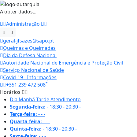
A obter dados...
Administração
geral-jfsazes@sapo.pt
Queimas e Queimadas
Dia da Defesa Nacional
Autoridade Nacional de Emergência e Proteção Civil
Serviço Nacional de Saúde
Covid-19 - Informações
*
+351 239 472 508
Horários
Dia
Manhã
Tarde
Atendimento
Segunda-feira:
-
18:30 - 20:30
-
Terça-feira:
-
-
-
Quarta-feira:
-
-
-
Quinta-feira:
-
18:30 - 20:30
-
Sexta-feira:
-
-
-