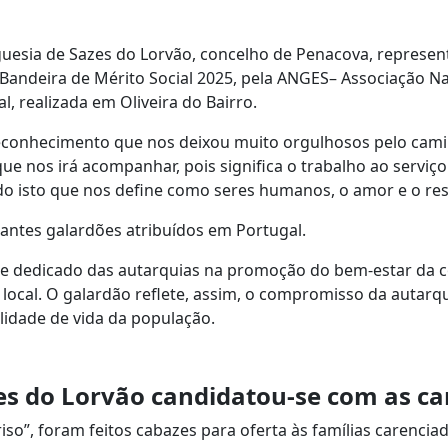
uesia de Sazes do Lorvão, concelho de Penacova, represent
a Bandeira de Mérito Social 2025, pela ANGES– Associação Na
l, realizada em Oliveira do Bairro.
 reconhecimento que nos deixou muito orgulhosos pelo cam
ue nos irá acompanhar, pois significa o trabalho ao serviç
tudo isto que nos define como seres humanos, o amor e o r
iantes galardões atribuídos em Portugal.
e dedicado das autarquias na promoção do bem-estar da com
 local. O galardão reflete, assim, o compromisso da autarq
alidade de vida da população.
zes do Lorvão candidatou-se com as ca
iso”, foram feitos cabazes para oferta às famílias carenci