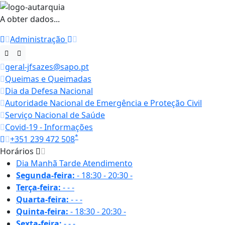
A obter dados...
Administração
geral-jfsazes@sapo.pt
Queimas e Queimadas
Dia da Defesa Nacional
Autoridade Nacional de Emergência e Proteção Civil
Serviço Nacional de Saúde
Covid-19 - Informações
*
+351 239 472 508
Horários
Dia
Manhã
Tarde
Atendimento
Segunda-feira:
-
18:30 - 20:30
-
Terça-feira:
-
-
-
Quarta-feira:
-
-
-
Quinta-feira:
-
18:30 - 20:30
-
Sexta-feira:
-
-
-