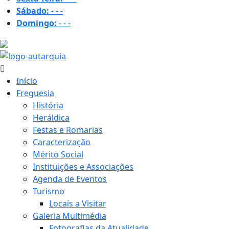
Sábado:
-
-
-
Domingo:
-
-
-
16.4 ºC
Início
Freguesia
História
Heráldica
Festas e Romarias
Caracterização
Mérito Social
Instituições e Associações
Agenda de Eventos
Turismo
Locais a Visitar
Galeria Multimédia
Fotografias da Atualidade