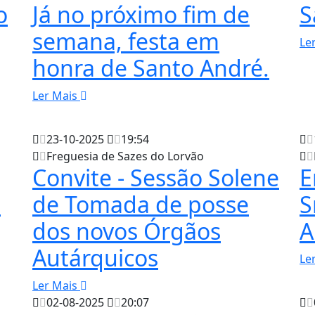
o
Já no próximo fim de
S
semana, festa em
Le
honra de Santo André.
Ler Mais
23-10-2025
19:54
Freguesia de Sazes do Lorvão
Convite - Sessão Solene
E
a
de Tomada de posse
S
dos novos Órgãos
A
Autárquicos
Le
Ler Mais
02-08-2025
20:07