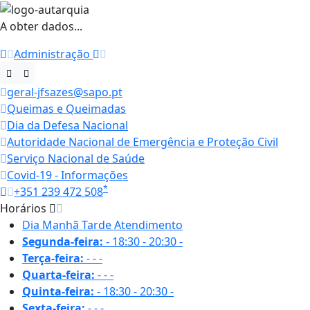
A obter dados...
Administração
geral-jfsazes@sapo.pt
Queimas e Queimadas
Dia da Defesa Nacional
Autoridade Nacional de Emergência e Proteção Civil
Serviço Nacional de Saúde
Covid-19 - Informações
*
+351 239 472 508
Horários
Dia
Manhã
Tarde
Atendimento
Segunda-feira:
-
18:30 - 20:30
-
Terça-feira:
-
-
-
Quarta-feira:
-
-
-
Quinta-feira:
-
18:30 - 20:30
-
Sexta-feira:
-
-
-