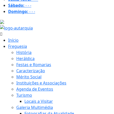
Sábado:
-
-
-
Domingo:
-
-
-
25 ºC
Início
Freguesia
História
Heráldica
Festas e Romarias
Caracterização
Mérito Social
Instituições e Associações
Agenda de Eventos
Turismo
Locais a Visitar
Galeria Multimédia
Fotografias da Atualidade