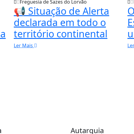
Freguesia de Sazes do Lorvão
📢 Situação de Alerta
O
declarada em todo o
E
ua
território continental
u
Ler Mais
Le
a
Autarquia