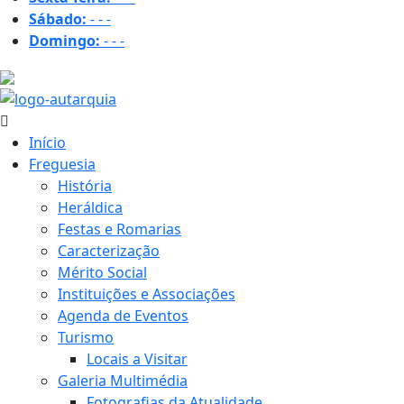
Sábado:
-
-
-
Domingo:
-
-
-
28.8 ºC
Início
Freguesia
História
Heráldica
Festas e Romarias
Caracterização
Mérito Social
Instituições e Associações
Agenda de Eventos
Turismo
Locais a Visitar
Galeria Multimédia
Fotografias da Atualidade