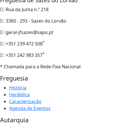
Freguesia de Sazes do Lorvão
Rua da Junta n.º 218
3360 - 293 - Sazes do Lorvão
geral-jfsazes@sapo.pt
*
+351 239 472 508
*
+351 242 983 357
* Chamada para a Rede Fixa Nacional
Freguesia
História
Heráldica
Caracterização
Agenda de Eventos
Autarquia