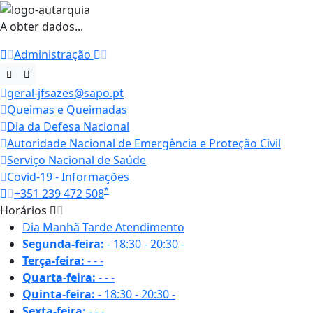
A obter dados...
Administração
geral-jfsazes@sapo.pt
Queimas e Queimadas
Dia da Defesa Nacional
Autoridade Nacional de Emergência e Proteção Civil
Serviço Nacional de Saúde
Covid-19 - Informações
*
+351 239 472 508
Horários
Dia
Manhã
Tarde
Atendimento
Segunda-feira:
-
18:30 - 20:30
-
Terça-feira:
-
-
-
Quarta-feira:
-
-
-
Quinta-feira:
-
18:30 - 20:30
-
Sexta-feira:
-
-
-